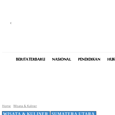
C
24.4
Medan
Friday, August 7, 2026
BERITA TERBARU
NASIONAL
PENDIDIKAN
HUK
Home
Wisata & Kuliner
WISATA & KULINER
SUMATERA UTARA