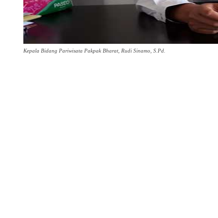
Kepala Bidang Pariwisata Pakpak Bharat, Rudi Sinamo, S.Pd.
Share