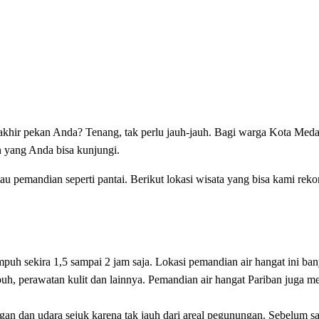
ir pekan Anda? Tenang, tak perlu jauh-jauh. Bagi warga Kota Medan
n yang Anda bisa kunjungi.
tau pemandian seperti pantai. Berikut lokasi wisata yang bisa kami rek
mpuh sekira 1,5 sampai 2 jam saja. Lokasi pemandian air hangat ini ban
h, perawatan kulit dan lainnya. Pemandian air hangat Pariban juga me
gan dan udara sejuk karena tak jauh dari areal pegunungan. Sebelum s