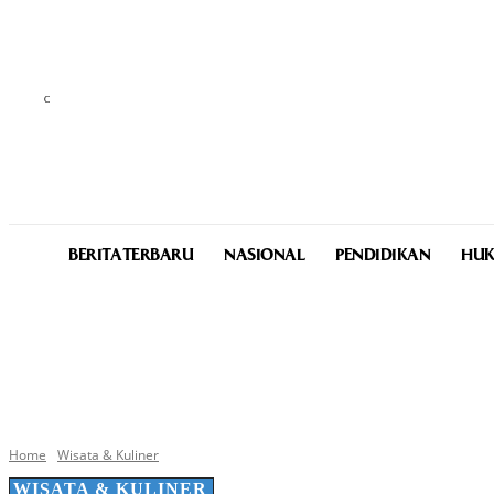
C
25.7
Medan
Thursday, August 6, 2026
BERITA TERBARU
NASIONAL
PENDIDIKAN
HUK
Home
Wisata & Kuliner
WISATA & KULINER