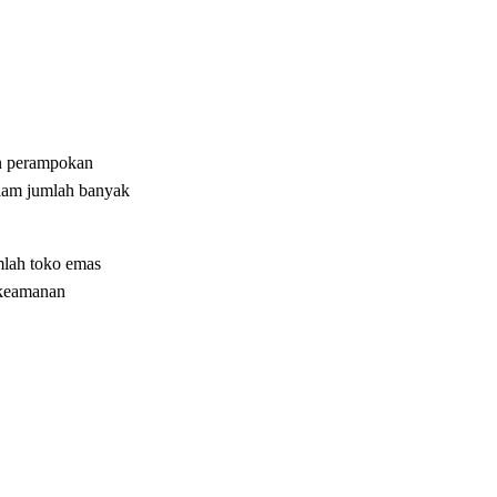
an perampokan
alam jumlah banyak
mlah toko emas
s keamanan