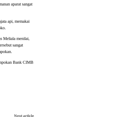
manan aparat sangat
jata api, memakai
oko.
s Meliala menilai,
ersebut sangat
mpokan.
erampokan Bank CIMB
Next article