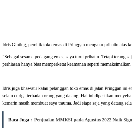
Idris Ginting, pemilik toko emas di Pringgan mengaku prihatin at
“Sebagai sesama pedagang emas, saya turut prihatin. Tetapi terang sa
perhiasan hanya bias memperketat keamanan seperti memaksimalkan 
Idris juga khawatir kalau pelanggan toko emas di jalan Pringgan in
selalu curiga terhadap orang yang datang. Hal ini dipastikan menyeb
kemarin masih membuat saya trauma. Jadi siapa saja yang datang sela
Baca Juga :
Penjualan MMKSI pada Agustus 2022 Naik Sign