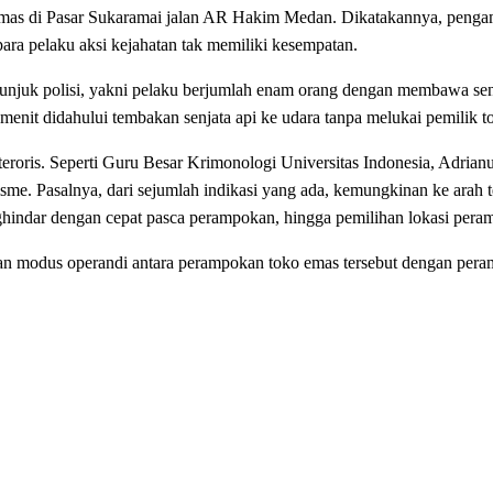
emas di Pasar Sukaramai jalan AR Hakim Medan. Dikatakannya, penga
para pelaku aksi kejahatan tak memiliki kesempatan.
unjuk polisi, yakni pelaku berjumlah enam orang dengan membawa sen
 menit didahului tembakan senjata api ke udara tanpa melukai pemilik t
roris. Seperti Guru Besar Krimonologi Universitas Indonesia, Adrianu
e. Pasalnya, dari sejumlah indikasi yang ada, kemungkinan ke arah t
nghindar dengan cepat pasca perampokan, hingga pemilihan lokasi pera
pan modus operandi antara perampokan toko emas tersebut dengan p