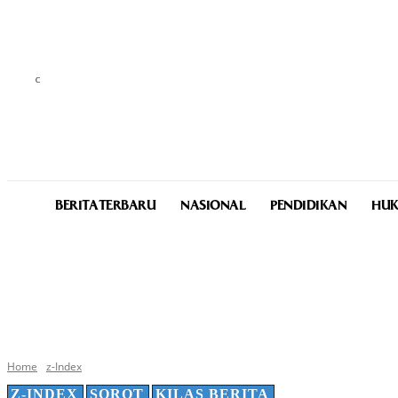
C
32.2
Medan
Sunday, August 9, 2026
BERITA TERBARU
NASIONAL
PENDIDIKAN
HUK
Home
z-Index
Z-INDEX
SOROT
KILAS BERITA