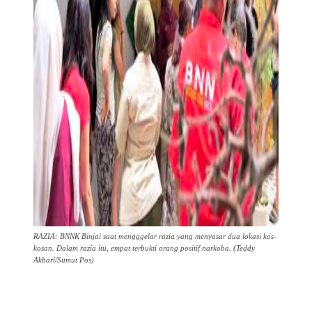
RAZIA: BNNK Binjai saat mengggelar razia yang menyasar dua lokasi kos-
kosan. Dalam razia itu, empat terbukti orang positif narkoba. (Teddy
Akbari/Sumut Pos)