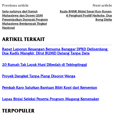
Previous article
Next article
Satu-satunya dari Sumut,
Razia BNNK Binjai Sasar Kos-Kosan,
Mahasiswa dan Dosen USM
4 Penghuni Positif Narkoba, Dua
Presentasikan Dampak Program
Bong Disita
Mahasiswa Berdampak Tingkat
Nasional
ARTIKEL TERKAIT
Rapat Laporan Keuangan Bersama Banggar DPRD Deliserdang,
Dua Kadis Mangkir, Dirut BUMD Datang Tanpa Data
20 Rumah Tak Layak Huni Dibedah di Tebingtinggi
Proyek Dangkel Tanpa Plang Disorot Warga
Pemkab Karo Salurkan Bantuan Bibit Kopi dari Kementan
Lapas Binjai Seleksi Peserta Program Magang Kemenaker
TERPOPULER