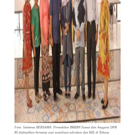
Foto: Istimewa BERSAMA: Perwakilan BKKBN Sumut dan Anggota DPR
RI diabadikan bersama usai sosialisasi advokasi dan KIE di Tobasa.