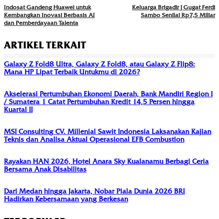
Indosat Gandeng Huawei untuk
Keluarga Brigadir J Gugat Ferdi
Kembangkan Inovasi Berbasis AI
Sambo Senilai Rp7,5 Miliar
dan Pemberdayaan Talenta
ARTIKEL TERKAIT
Galaxy Z Fold8 Ultra, Galaxy Z Fold8, atau Galaxy Z Flip8:
Mana HP Lipat Terbaik Untukmu di 2026?
Akselerasi Pertumbuhan Ekonomi Daerah, Bank Mandiri Region I
/ Sumatera 1 Catat Pertumbuhan Kredit 14,5 Persen hingga
Kuartal II
MSI Consulting CV. Millenial Sawit Indonesia Laksanakan Kajian
Teknis dan Analisa Aktual Operasional EFB Combustion
Rayakan HAN 2026, Hotel Anara Sky Kualanamu Berbagi Ceria
Bersama Anak Disabilitas
Dari Medan hingga Jakarta, Nobar Piala Dunia 2026 BRI
Hadirkan Kebersamaan yang Berkesan