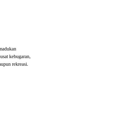
madukan
usat
kebugaran
,
aupun
rekreasi
.