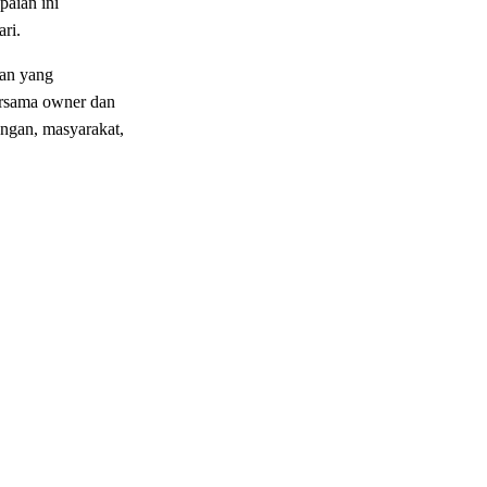
paian
ini
ari
.
an
yang
rsama
owner
dan
ungan
,
masyarakat
,