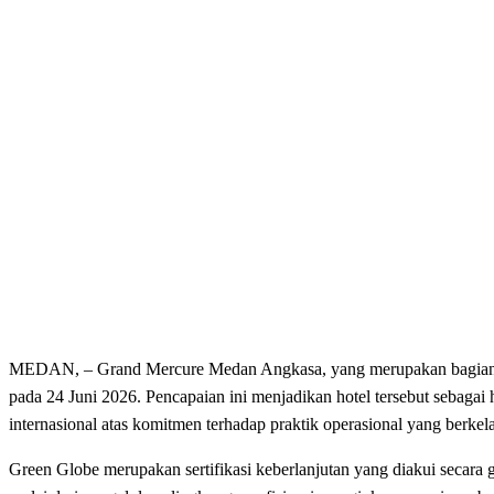
MEDAN,
–
Grand
Mercure
Medan
Angkasa
,
yang
merupakan
bagia
pada
24 Juni 2026.
Pencapaian
ini
menjadikan
hotel tersebut sebagai
internasional
atas
komitmen
terhadap
praktik
operasional
yang
berkel
Green Globe
merupakan
sertifikasi
keberlanjutan
yang
diakui
secara 