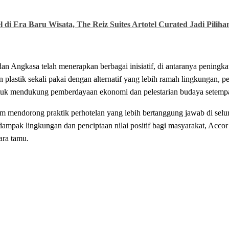
di Era Baru Wisata, The Reiz Suites Artotel Curated Jadi Piliha
dan
Angkasa
telah
menerapkan
berbagai
inisiatif
, di
antaranya
peningka
n
plastik
sekali
pakai dengan
alternatif
yang lebih
ramah
lingkungan
,
pe
tuk
mendukung
pemberdayaan
ekonomi
dan
pelestarian
budaya
setemp
am
mendorong
praktik
perhotelan
yang lebih
bertanggung
jawab di sel
dampak
lingkungan
dan
penciptaan
nilai
positif
bagi
masyarakat
, Acco
ara tamu.