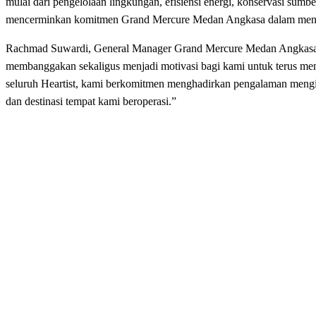
mulai
dari
pengelolaan
lingkungan
,
efisiensi
energi
,
konservasi
sumbe
mencerminkan
komitmen
Grand
Mercure
Medan
Angkasa
dalam
men
Rachmad Suwardi, General Manager Grand
Mercure
Medan
Angkas
membanggakan
sekaligus
menjadi
motivasi
bagi kami
untuk
terus
men
seluruh Heartist, kami
berkomitmen
menghadirkan
pengalaman meng
dan
destinasi
tempat kami
beroperasi
.”