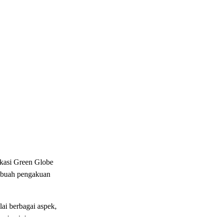
ikasi
Green Globe
ebuah
pengakuan
lai
berbagai
aspek
,