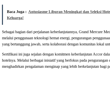
Baca Juga :
Antusiasme Liburan Meningkat dan Seleksi Hotel 
Keluarga!
Sebagai bagian
dari
perjalanan
keberlanjutannya
, Grand
Mercure
Me
melalui
penggunaan
teknologi
hemat
energi
,
pengurangan
penggunaa
yang
bertanggung
jawab,
serta
kolaborasi dengan
komunitas
lokal
un
Sertifikasi
ini
juga
sejalan
dengan
komitmen
keberlanjutan
Accor dal
hotelnya. Melalui
berbagai
inisiatif
yang
berfokus
pada
pengurangan
menghadirkan
pengalaman menginap yang lebih
berkelanjutan
bagi p