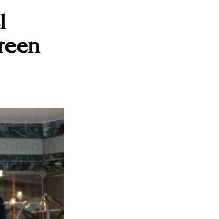
l
Green