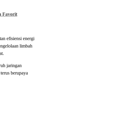
n Favorit
tan
efisiensi
energi
ngelolaan
limbah
at
.
uruh
jaringan
r
terus
berupaya