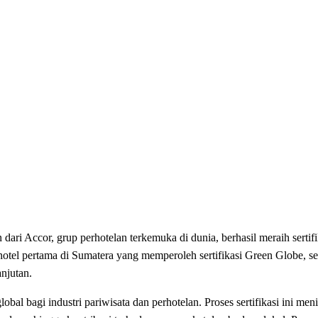
n
dari
Accor, grup
perhotelan
terkemuka
di
dunia
,
berhasil
meraih
sertif
 hotel pertama di Sumatera yang
memperoleh
sertifikasi
Green Globe
,
s
anjutan
.
global bagi
industri
pariwisata
dan
perhotelan
. Proses
sertifikasi
ini
meni