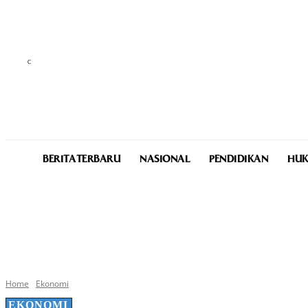
C
29.1
Medan
Friday, August 7, 2026
BERITA TERBARU
NASIONAL
PENDIDIKAN
HUK
Home
Ekonomi
EKONOMI