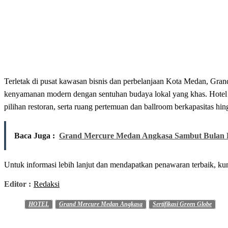
Terletak
di
pusat
kawasan
bisnis
dan
perbelanjaan
Kota Medan, Gra
kenyamanan
modern dengan
sentuhan
budaya
lokal
yang
khas
. Hotel
pilihan
restoran
,
serta
ruang
pertemuan
dan
ballroom
berkapasitas
hin
Baca Juga :
Grand Mercure Medan Angkasa Sambut Bulan
Untuk
informasi
lebih lanjut
dan
mendapatkan
penawaran terbaik,
ku
Editor :
Redaksi
HOTEL
Grand Mercure Medan Angkasa
Sertifikasi Green Globe