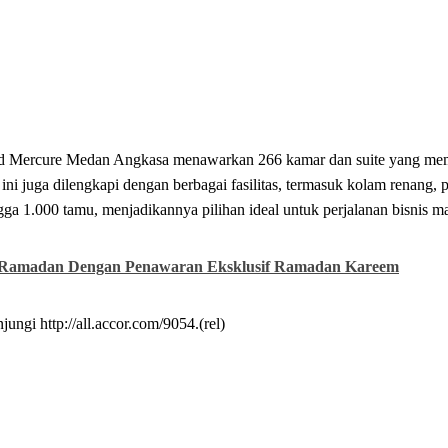
nd
Mercure
Medan
Angkasa
menawarkan
266 kamar
dan
suite yang
me
 ini
juga
dilengkapi
dengan
berbagai
fasilitas, termasuk
kolam
renang,
p
gga 1.000 tamu,
menjadikannya
pilihan
ideal
untuk
perjalanan
bisnis
m
 Ramadan Dengan Penawaran Eksklusif Ramadan Kareem
njungi
http://all.accor.com/9054.(rel)