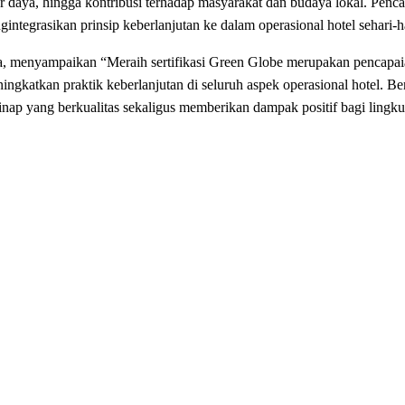
r
daya
, hingga
kontribusi
terhadap
masyarakat
dan
budaya
lokal
.
Penca
gintegrasikan
prinsip
keberlanjutan
ke
dalam
operasional
hotel
sehari-h
a
,
menyampaikan
“
Meraih
sertifikasi
Green Globe
merupakan
pencapai
ingkatkan
praktik
keberlanjutan
di seluruh
aspek
operasional
hotel.
Be
inap yang
berkualitas
sekaligus
memberikan
dampak
positif
bagi
lingk