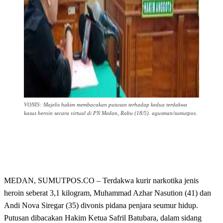
VONIS: Majelis hakim membacakan putusan terhadap kedua terdakwa
kasus heroin secara virtual di PN Medan, Rabu (18/5). agusman/sumutpos.
MEDAN, SUMUTPOS.CO – Terdakwa kurir narkotika jenis
heroin seberat 3,1 kilogram, Muhammad Azhar Nasution (41) dan
Andi Nova Siregar (35) divonis pidana penjara seumur hidup.
Putusan dibacakan Hakim Ketua Safril Batubara, dalam sidang