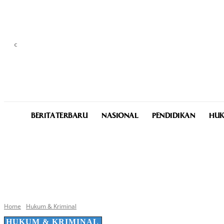
C
25
Medan
Thursday, August 6, 2026
BERITA TERBARU
NASIONAL
PENDIDIKAN
HUK
Home
Hukum & Kriminal
HUKUM & KRIMINAL