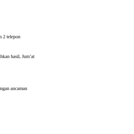
n 2 telepon
hkan hasil, Jum’at
dengan ancaman