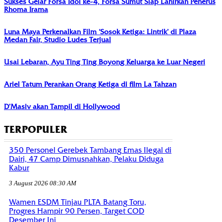
Sukses Gelar Forsa Idol ke-4, Forsa Sumut Siap Lahirkan Penerus
Rhoma Irama
Luna Maya Perkenalkan Film ‘Sosok Ketiga: Lintrik’ di Plaza
Medan Fair, Studio Ludes Terjual
Usai Lebaran, Ayu Ting Ting Boyong Keluarga ke Luar Negeri
Ariel Tatum Perankan Orang Ketiga di film La Tahzan
D’Masiv akan Tampil di Hollywood
TERPOPULER
350 Personel Gerebek Tambang Emas Ilegal di
Dairi, 47 Camp Dimusnahkan, Pelaku Diduga
Kabur
3 August 2026 08:30 AM
Wamen ESDM Tinjau PLTA Batang Toru,
Progres Hampir 90 Persen, Target COD
Desember Ini