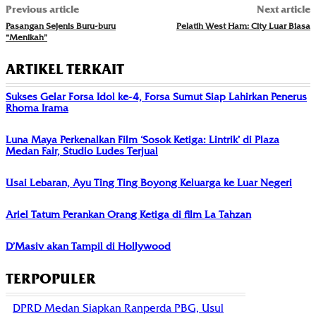
Previous article
Next article
Pasangan Sejenis Buru-buru
Pelatih West Ham: City Luar Biasa
“Menikah”
ARTIKEL TERKAIT
Sukses Gelar Forsa Idol ke-4, Forsa Sumut Siap Lahirkan Penerus
Rhoma Irama
Luna Maya Perkenalkan Film ‘Sosok Ketiga: Lintrik’ di Plaza
Medan Fair, Studio Ludes Terjual
Usai Lebaran, Ayu Ting Ting Boyong Keluarga ke Luar Negeri
Ariel Tatum Perankan Orang Ketiga di film La Tahzan
D’Masiv akan Tampil di Hollywood
TERPOPULER
DPRD Medan Siapkan Ranperda PBG, Usul