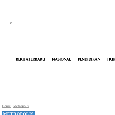
C
25.5
Medan
Friday, August 7, 2026
BERITA TERBARU
NASIONAL
PENDIDIKAN
HUK
Home
Metropolis
METROPOLIS