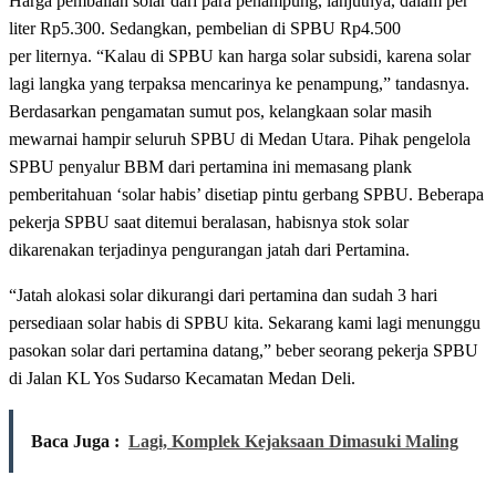
Harga pembalian solar dari para penampung, lanjutnya, dalam per
liter Rp5.300. Sedangkan, pembelian di SPBU Rp4.500
per liternya. “Kalau di SPBU kan harga solar subsidi, karena solar
lagi langka yang terpaksa mencarinya ke penampung,” tandasnya.
Berdasarkan pengamatan sumut pos, kelangkaan solar masih
mewarnai hampir seluruh SPBU di Medan Utara. Pihak pengelola
SPBU penyalur BBM dari pertamina ini memasang plank
pemberitahuan ‘solar habis’ disetiap pintu gerbang SPBU. Beberapa
pekerja SPBU saat ditemui beralasan, habisnya stok solar
dikarenakan terjadinya pengurangan jatah dari Pertamina.
“Jatah alokasi solar dikurangi dari pertamina dan sudah 3 hari
persediaan solar habis di SPBU kita. Sekarang kami lagi menunggu
pasokan solar dari pertamina datang,” beber seorang pekerja SPBU
di Jalan KL Yos Sudarso Kecamatan Medan Deli.
Baca Juga :
Lagi, Komplek Kejaksaan Dimasuki Maling