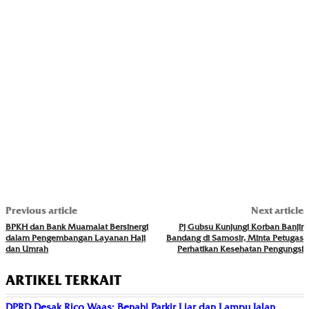
Previous article
Next article
BPKH dan Bank Muamalat Bersinergi
Pj Gubsu Kunjungi Korban Banjir
dalam Pengembangan Layanan Haji
Bandang di Samosir, Minta Petugas
dan Umrah
Perhatikan Kesehatan Pengungsi
ARTIKEL TERKAIT
DPRD Desak Rico Waas: Benahi Parkir Liar dan Lampu Jalan