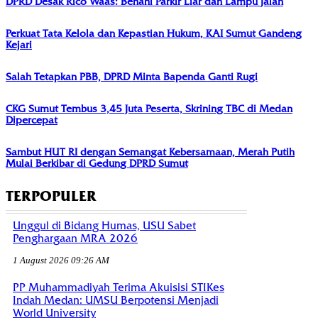
DPRD Desak Rico Waas: Benahi Parkir Liar dan Lampu Jalan
Perkuat Tata Kelola dan Kepastian Hukum, KAI Sumut Gandeng
Kejari
Salah Tetapkan PBB, DPRD Minta Bapenda Ganti Rugi
CKG Sumut Tembus 3,45 Juta Peserta, Skrining TBC di Medan
Dipercepat
Sambut HUT RI dengan Semangat Kebersamaan, Merah Putih
Mulai Berkibar di Gedung DPRD Sumut
TERPOPULER
Unggul di Bidang Humas, USU Sabet
Penghargaan MRA 2026
1 August 2026 09:26 AM
PP Muhammadiyah Terima Akuisisi STIKes
Indah Medan: UMSU Berpotensi Menjadi
World University