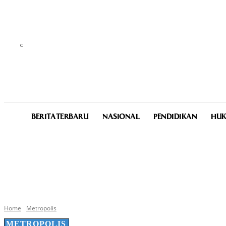
C
29.9
Medan
Thursday, August 6, 2026
BERITA TERBARU
NASIONAL
PENDIDIKAN
HUK
Home
Metropolis
METROPOLIS