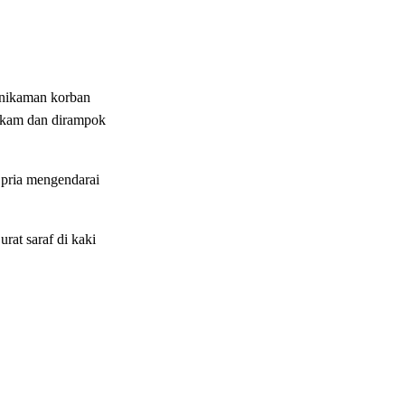
enikaman korban
tikam dan dirampok
 pria mengendarai
rat saraf di kaki