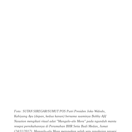
Foto: SUTAN SIREGAR/SUMUT POS Putri Presiden Joko Widodo,
Kahiyang Ayu (depan, kedua kanan) bersama suaminya Bobby Afif
Nasution mengikuti ritual adat "Mangalo-alo Mora" pada ngunduh mantu
resepsi pernikahannya di Perumahan BHR Setia Budi Medan, Jumat
(24/11/2017). Mangalo-alo Mora merupakan salah satu rangkaian prosesi