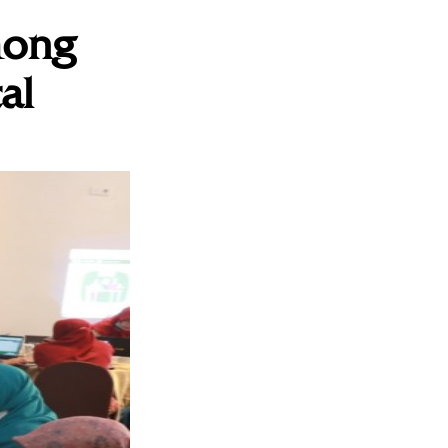
mong
al