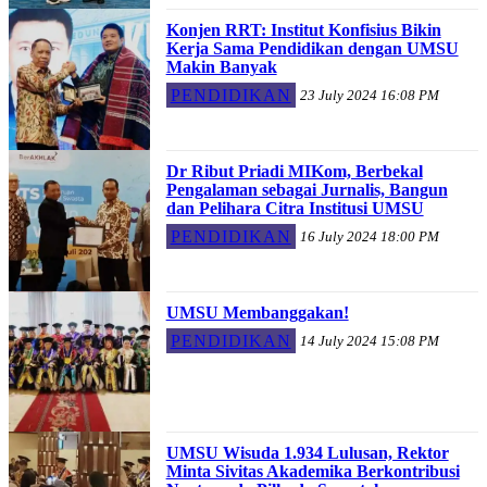
Konjen RRT: Institut Konfisius Bikin
Kerja Sama Pendidikan dengan UMSU
Makin Banyak
PENDIDIKAN
23 July 2024 16:08 PM
Dr Ribut Priadi MIKom, Berbekal
Pengalaman sebagai Jurnalis, Bangun
dan Pelihara Citra Institusi UMSU
PENDIDIKAN
16 July 2024 18:00 PM
UMSU Membanggakan!
PENDIDIKAN
14 July 2024 15:08 PM
UMSU Wisuda 1.934 Lulusan, Rektor
Minta Sivitas Akademika Berkontribusi