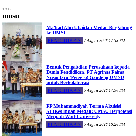
TAG
umsu
Ma’had Abu Ubaidah Medan Bergabung
ke UMSU
PENDIDIKAN
7 August 2026 17:58 PM
Bentuk Pengabdian Perusahaan kepada
Dunia Pendidikan, PT Agrinas Palma
Nusantara (Persero) Gandeng UMSU
untuk Berkolaborasi
PENDIDIKAN
5 August 2026 17:50 PM
PP Muhammadiyah Terima Akuisisi
STIKes Indah Medan: UMSU Berpotensi
Menjadi World University
PENDIDIKAN
5 August 2026 16:26 PM