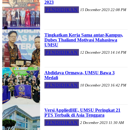
2023
PENDIDIKAN
15 December 2023 22:08 PM
Tingkatkan Kerja Sama antar-Kampus,
Dubes Thailand Motivasi Mahasiswa
UMSU
PENDIDIKAN
12 December 2023 14:14 PM
Abdidaya Ormawa, UMSU Bawa 3
Medali
PENDIDIKAN
10 December 2023 16:42 PM
Versi AppliedHE, UMSU Peringkat 21
PTS Terbaik di Asia Tenggara
PENDIDIKAN
2 December 2023 11:30 AM