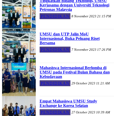
Tingkatkan Bidang Teknologi, UMSU
Kerjasama dengan Universiti Teknologi
Petronas Malaysia
PENDIDIKAN
8 November 2023 21:15 PM
UMSU dan UTP Jalin MoU
Internasional, Buka Peluang Riset
Bersama
PENDIDIKAN
7 November 2023 17:26 PM
Mahasiswa Internasional Berlomba di
UMSU pada Festival Bulan Bahasa dan
Kebudayaan
PENDIDIKAN
29 October 2023 11:21 AM
Empat Mahasiswa UMSU Study
Exchange ke Korea Selatan
PENDIDIKAN
27 October 2023 10:39 AM