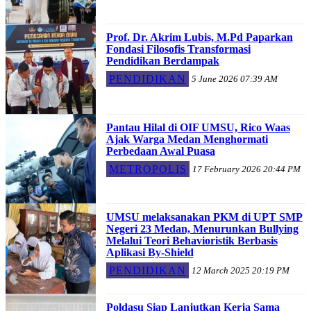
Prof. Dr. Akrim Lubis, M.Pd Paparkan
Fondasi Filosofis Transformasi
Pendidikan Berdampak
PENDIDIKAN
5 June 2026 07:39 AM
Pantau Hilal di OIF UMSU, Rico Waas
Ajak Warga Medan Menghormati
Perbedaan Awal Puasa
METROPOLIS
17 February 2026 20:44 PM
UMSU melaksanakan PKM di UPT SMP
Negeri 23 Medan, Menurunkan Bullying
Melalui Teori Behavioristik Berbasis
Aplikasi By-Shield
PENDIDIKAN
12 March 2025 20:19 PM
Poldasu Siap Lanjutkan Kerja Sama