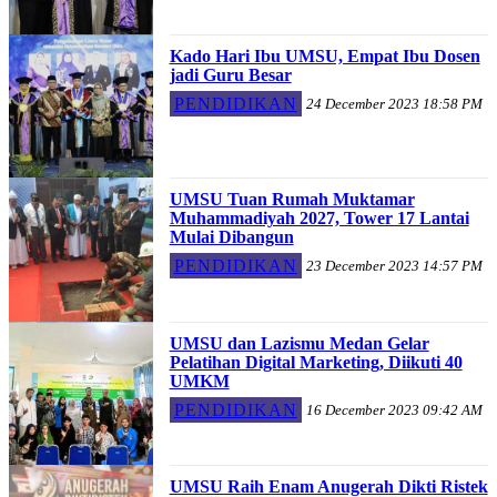
Kado Hari Ibu UMSU, Empat Ibu Dosen
jadi Guru Besar
PENDIDIKAN
24 December 2023 18:58 PM
UMSU Tuan Rumah Muktamar
Muhammadiyah 2027, Tower 17 Lantai
Mulai Dibangun
PENDIDIKAN
23 December 2023 14:57 PM
UMSU dan Lazismu Medan Gelar
Pelatihan Digital Marketing, Diikuti 40
UMKM
PENDIDIKAN
16 December 2023 09:42 AM
UMSU Raih Enam Anugerah Dikti Ristek