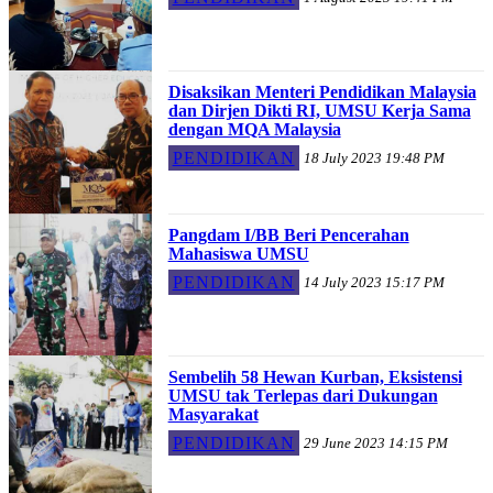
Disaksikan Menteri Pendidikan Malaysia
dan Dirjen Dikti RI, UMSU Kerja Sama
dengan MQA Malaysia
PENDIDIKAN
18 July 2023 19:48 PM
Pangdam I/BB Beri Pencerahan
Mahasiswa UMSU
PENDIDIKAN
14 July 2023 15:17 PM
Sembelih 58 Hewan Kurban, Eksistensi
UMSU tak Terlepas dari Dukungan
Masyarakat
PENDIDIKAN
29 June 2023 14:15 PM