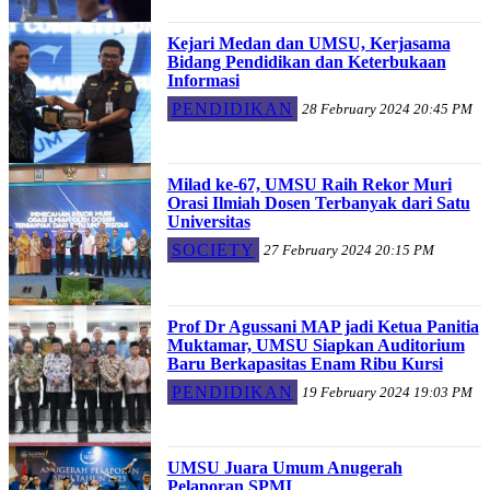
Kejari Medan dan UMSU, Kerjasama
Bidang Pendidikan dan Keterbukaan
Informasi
PENDIDIKAN
28 February 2024 20:45 PM
Milad ke-67, UMSU Raih Rekor Muri
Orasi Ilmiah Dosen Terbanyak dari Satu
Universitas
SOCIETY
27 February 2024 20:15 PM
Prof Dr Agussani MAP jadi Ketua Panitia
Muktamar, UMSU Siapkan Auditorium
Baru Berkapasitas Enam Ribu Kursi
PENDIDIKAN
19 February 2024 19:03 PM
UMSU Juara Umum Anugerah
Pelaporan SPMI