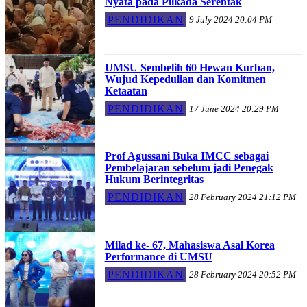
Nyata pada Pilkada Serentak
PENDIDIKAN
9 July 2024 20:04 PM
UMSU Sembelih 60 Hewan Kurban,
Wujud Kepedulian dan Komitmen
Ketaatan
PENDIDIKAN
17 June 2024 20:29 PM
Prof Agussani Buka IMCC sebagai
Pembelajaran sebelum jadi Penegak
Hukum Berintegritas
PENDIDIKAN
28 February 2024 21:12 PM
Milad ke- 67, Mahasiswa Asal Korea
Performance di UMSU
PENDIDIKAN
28 February 2024 20:52 PM