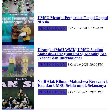
UMSU Menuju Perguruan Tinggi Unggul
di Asia
PENDIDIKAN
25 October 2023 16:04 PM
Dirangkai MoU WMK, UMSU Sambut
Mahasiswa Program PMM, Mandiri, Sea
Teacher dan Internasional
PENDIDIKAN
8 October 2023 19:00 PM
Nidji Ajak Ribuan Mahasiswa Bernyanyi,
Kau dan UMSU Selalu untuk Selamanya
PENDIDIKAN
1 October 2023 19:02 PM