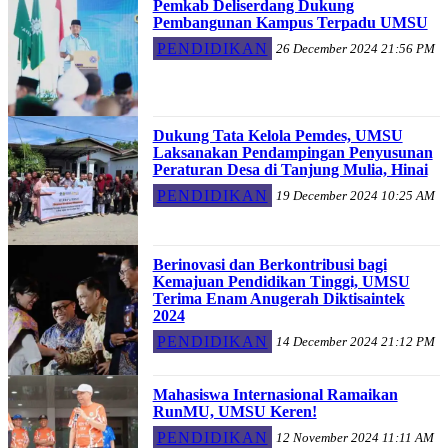
Pemkab Deliserdang Dukung
Pembangunan Kampus Terpadu UMSU
PENDIDIKAN
26 December 2024 21:56 PM
Dukung Tata Kelola Pemdes, UMSU
Laksanakan Pendampingan Penyusunan
Peraturan Desa di Tanjung Mulia, Hinai
PENDIDIKAN
19 December 2024 10:25 AM
Berinovasi dan Berkontribusi bagi
Kemajuan Pendidikan Tinggi, UMSU
Terima Enam Anugerah Diktisaintek
2024
PENDIDIKAN
14 December 2024 21:12 PM
Mahasiswa Internasional Ramaikan
RunMU, UMSU Keren!
PENDIDIKAN
12 November 2024 11:11 AM