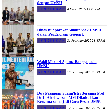
dengan UMSU
PENDIDIKAN
4 March 2025 13:28 PM
Dinas Budparekaf Sumut Ajak UMSU
dalam Pengelolaan Geopark
PENDIDIKAN
21 February 2025 21:45 PM
Wakil Menteri Agama Bangga pada
UMSU
PENDIDIKAN
19 February 2025 20:33 PM
Dua Pasangan Suami/Istri Bersama Prof
Dr Ir Alridiwirsah MM Dikukuhkan
Bersama-sama jadi Guru Besar UMSU
PENDIDIKAN
12 February 2025 22:15 PM