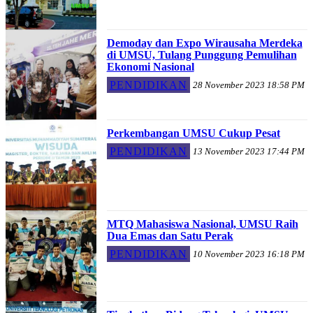
Demoday dan Expo Wirausaha Merdeka
di UMSU, Tulang Punggung Pemulihan
Ekonomi Nasional
PENDIDIKAN
28 November 2023 18:58 PM
Perkembangan UMSU Cukup Pesat
PENDIDIKAN
13 November 2023 17:44 PM
MTQ Mahasiswa Nasional, UMSU Raih
Dua Emas dan Satu Perak
PENDIDIKAN
10 November 2023 16:18 PM