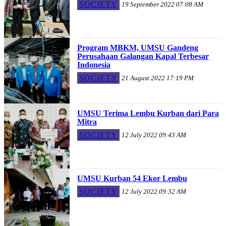
SOCIETY
19 September 2022 07:08 AM
Program MBKM, UMSU Gandeng
Perusahaan Galangan Kapal Terbesar
Indonesia
SOCIETY
21 August 2022 17:19 PM
UMSU Terima Lembu Kurban dari Para
Mitra
SOCIETY
12 July 2022 09:43 AM
UMSU Kurban 54 Ekor Lembu
SOCIETY
12 July 2022 09:32 AM