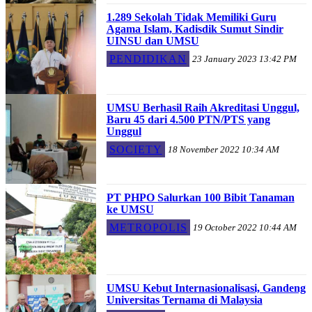
1.289 Sekolah Tidak Memiliki Guru
Agama Islam, Kadisdik Sumut Sindir
UINSU dan UMSU
PENDIDIKAN
23 January 2023 13:42 PM
UMSU Berhasil Raih Akreditasi Unggul,
Baru 45 dari 4.500 PTN/PTS yang
Unggul
SOCIETY
18 November 2022 10:34 AM
PT PHPO Salurkan 100 Bibit Tanaman
ke UMSU
METROPOLIS
19 October 2022 10:44 AM
UMSU Kebut Internasionalisasi, Gandeng
Universitas Ternama di Malaysia