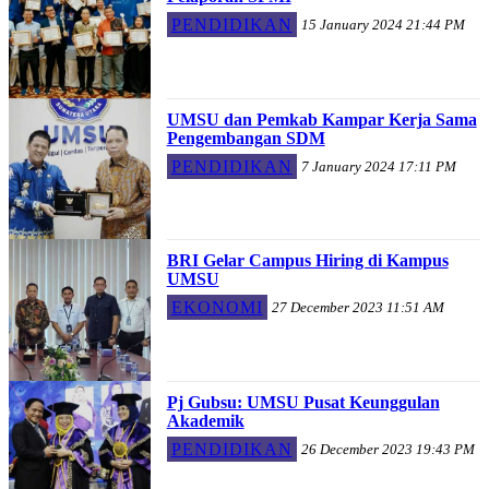
PENDIDIKAN
15 January 2024 21:44 PM
UMSU dan Pemkab Kampar Kerja Sama
Pengembangan SDM
PENDIDIKAN
7 January 2024 17:11 PM
BRI Gelar Campus Hiring di Kampus
UMSU
EKONOMI
27 December 2023 11:51 AM
Pj Gubsu: UMSU Pusat Keunggulan
Akademik
PENDIDIKAN
26 December 2023 19:43 PM