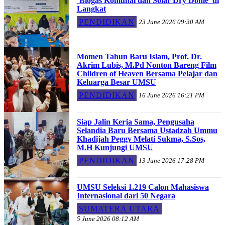
‘Biogas Komunal dan Solar Dry Dome’ di
Langkat
PENDIDIKAN
23 June 2026 09:30 AM
Momen Tahun Baru Islam, Prof. Dr.
Akrim Lubis, M.Pd Nonton Bareng Film
Children of Heaven Bersama Pelajar dan
Keluarga Besar UMSU
PENDIDIKAN
16 June 2026 16:21 PM
Siap Jalin Kerja Sama, Pengusaha
Selandia Baru Bersama Ustadzah Ummu
Khadijah Peggy Melati Sukma, S.Sos,
M.H Kunjungi UMSU
PENDIDIKAN
13 June 2026 17:28 PM
UMSU Seleksi 1.219 Calon Mahasiswa
Internasional dari 50 Negara
SUMATERA UTARA
5 June 2026 08:12 AM