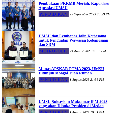
Pembukaan PKKMB Meriah, Kapoldasu
Apresiasi UMSU
PENDIDIKAN
25 September 2023 20:29 PM
UMSU dan Lemhanas Jalin Kerjasama
untuk Penguatan Wawasan Kebangsaan
dan SDM
METROPOLIS
24 August 2023 21:36 PM
Munas APSKAR PTMA 2023, UMSU
Ditunjuk sebagai Tuan Rumah
PENDIDIKAN
1 August 2023 21:36 PM
UMSU Sukseskan Muktamar IPM 2023
yang akan Dibuka Presiden di Medan
PENDIDIKAN
1 August 2023 19:41 PM