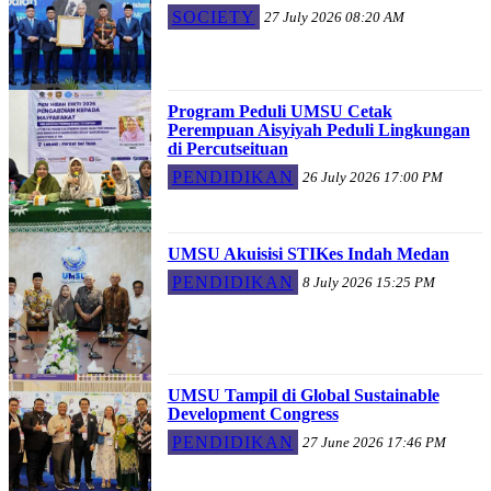
SOCIETY
27 July 2026 08:20 AM
Program Peduli UMSU Cetak
Perempuan Aisyiyah Peduli Lingkungan
di Percutseituan
PENDIDIKAN
26 July 2026 17:00 PM
UMSU Akuisisi STIKes Indah Medan
PENDIDIKAN
8 July 2026 15:25 PM
UMSU Tampil di Global Sustainable
Development Congress
PENDIDIKAN
27 June 2026 17:46 PM