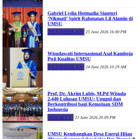
Gabriel Lydia Hotmadia Sianturi
‘Nikmati’ Spirit Rahmatan Lil Alamin di
UMSU
PENDIDIKAN
25 June 2026 16:00 PM
Wisudawati Internasional Asal Kamboja
Puji Kualitas UMSU
PENDIDIKAN
24 June 2026 10:29 AM
Prof. Dr. Akrim Lubis, M.Pd Wisuda
2.440 Lulusan UMSU: Unggul dan
Berkontribusi bagi Kemajuan SDM
Indonesia
SOCIETY
23 June 2026 20:09 PM
UMSU Kembangkan Desa Energi Hijau