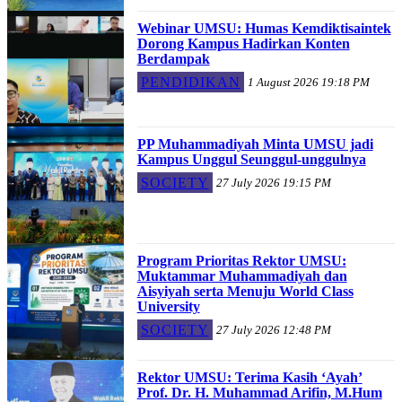
Webinar UMSU: Humas Kemdiktisaintek
Dorong Kampus Hadirkan Konten
Berdampak
PENDIDIKAN
1 August 2026 19:18 PM
PP Muhammadiyah Minta UMSU jadi
Kampus Unggul Seunggul-unggulnya
SOCIETY
27 July 2026 19:15 PM
Program Prioritas Rektor UMSU:
Muktammar Muhammadiyah dan
Aisyiyah serta Menuju World Class
University
SOCIETY
27 July 2026 12:48 PM
Rektor UMSU: Terima Kasih ‘Ayah’
Prof. Dr. H. Muhammad Arifin, M.Hum