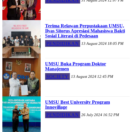
PENDIDIKAN
31 August 2024 12:07 PM
Terima Relawan Perpustakaan UMSU,
Ilyas Sitorus Apresiasi Mahasiswa Bakti
Sosial Literasi di Pedesaan
PENDIDIKAN
13 August 2024 18:05 PM
UMSU Buka Program Doktor
Manajemen
SOCIETY
13 August 2024 12:45 PM
UMSU Best University Program
Innovillage
PENDIDIKAN
26 July 2024 16:52 PM