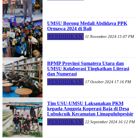
UMSU Borong Medali Abdidaya PPK
Ormawa 2024 di Bali
PENDIDIKAN
11 November 2024 15:07 PM
BPMP Provinsi Sumatera Utara dan
UMSU Kolaborasi Tingkatkan Literasi
dan Numerasi
PENDIDIKAN
17 October 2024 17:16 PM
Tim USU-UMSU Laksanakan PKM
kepada Anggota Koperasi Baja di Desa
Lubukcuik Kecamatan Limapuluhpesisir
PENDIDIKAN
22 September 2024 16:12 PM