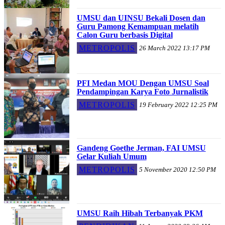
UMSU dan UINSU Bekali Dosen dan
Guru Pamong Kemampuan melatih
Calon Guru berbasis Digital
METROPOLIS
26 March 2022 13:17 PM
PFI Medan MOU Dengan UMSU Soal
Pendampingan Karya Foto Jurnalistik
METROPOLIS
19 February 2022 12:25 PM
Gandeng Goethe Jerman, FAI UMSU
Gelar Kuliah Umum
METROPOLIS
5 November 2020 12:50 PM
UMSU Raih Hibah Terbanyak PKM