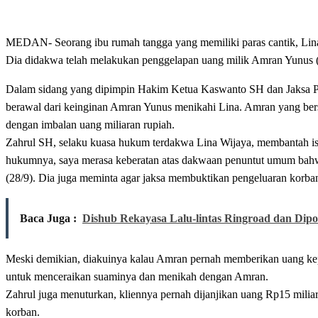
MEDAN- Seorang ibu rumah tangga yang memiliki paras cantik, Lina 
Dia didakwa telah melakukan penggelapan uang milik Amran Yunus (68
Dalam sidang yang dipimpin Hakim Ketua Kaswanto SH dan Jaksa P
berawal dari keinginan Amran Yunus menikahi Lina. Amran yang ber
dengan imbalan uang miliaran rupiah.
Zahrul SH, selaku kuasa hukum terdakwa Lina Wijaya, membantah i
hukumnya, saya merasa keberatan atas dakwaan penuntut umum bahwa
(28/9). Dia juga meminta agar jaksa membuktikan pengeluaran korba
Baca Juga :
Dishub Rekayasa Lalu-lintas Ringroad dan Dip
Meski demikian, diakuinya kalau Amran pernah memberikan uang kep
untuk menceraikan suaminya dan menikah dengan Amran.
Zahrul juga menuturkan, kliennya pernah dijanjikan uang Rp15 milia
korban.