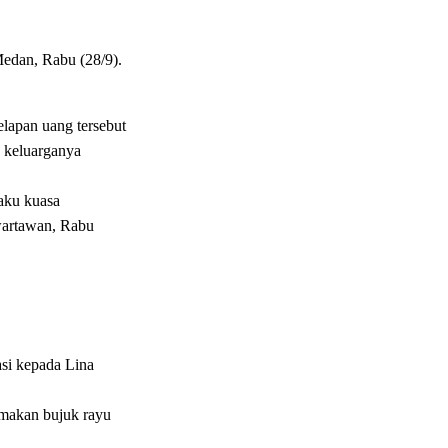
Medan, Rabu (28/9).
apan uang tersebut
 keluarganya
aku kuasa
wartawan, Rabu
si kepada Lina
rmakan bujuk rayu