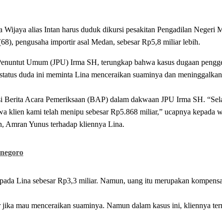
Wijaya alias Intan harus duduk dikursi pesakitan Pengadilan Negeri 
), pengusaha importir asal Medan, sebesar Rp5,8 miliar lebih.
enuntut Umum (JPU) Irma SH, terungkap bahwa kasus dugaan penggel
status duda ini meminta Lina menceraikan suaminya dan meninggalkan
si Berita Acara Pemeriksaan (BAP) dalam dakwaan JPU Irma SH. “Sel
 klien kami telah menipu sebesar Rp5.868 miliar,” ucapnya kepada 
n, Amran Yunus terhadap kliennya Lina.
onegoro
ada Lina sebesar Rp3,3 miliar. Namun, uang itu merupakan kompensa
r jika mau menceraikan suaminya. Namun dalam kasus ini, kliennya te