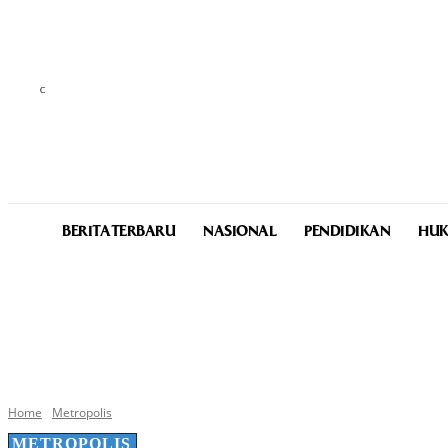
C
24.2
Medan
Saturday, August 8, 2026
BERITA TERBARU
NASIONAL
PENDIDIKAN
HUK
Home
Metropolis
METROPOLIS