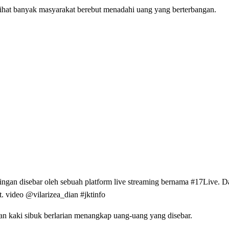
rlihat banyak masyarakat berebut menadahi uang yang berterbangan.
ningan disebar oleh sebuah platform live streaming bernama #17Live. Da
t. video @vilarizea_dian #jktinfo
lan kaki sibuk berlarian menangkap uang-uang yang disebar.