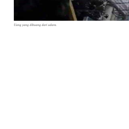
Uang yang dibuang dari udara.
Share