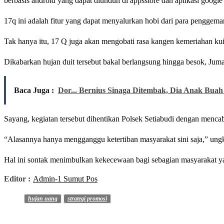
berbasis android yang dapat diunduh di appsstore dan aplikasi google 
17q ini adalah fitur yang dapat menyalurkan hobi dari para penggemar
Tak hanya itu, 17 Q juga akan mengobati rasa kangen kemeriahan kuis 
Dikabarkan hujan duit tersebut bakal berlangsung hingga besok, Jumat
Baca Juga :
Dor... Bernius Sinaga Ditembak, Dia Anak Bua
Sayang, kegiatan tersebut dihentikan Polsek Setiabudi dengan mencabu
“Alasannya hanya mengganggu ketertiban masyarakat sini saja,” ung
Hal ini sontak menimbulkan kekecewaan bagi sebagian masyarakat ya
Editor :
Admin-1 Sumut Pos
hujan uang
strategi promosi