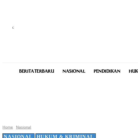
C
29.9
Medan
Thursday, August 6, 2026
BERITA TERBARU
NASIONAL
PENDIDIKAN
HUK
Home
Nasional
NASIONAL
HUKUM & KRIMINAL