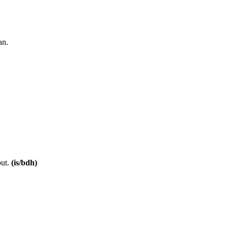
an.
but.
(is/bdh)