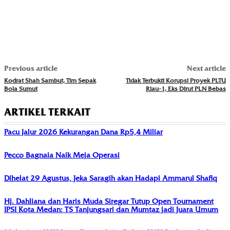
Previous article
Next article
Kodrat Shah Sambut, Tim Sepak
Tidak Terbukti Korupsi Proyek PLTU
Bola Sumut
Riau-1, Eks Dirut PLN Bebas
ARTIKEL TERKAIT
Pacu Jalur 2026 Kekurangan Dana Rp5,4 Miliar
Pecco Bagnaia Naik Meja Operasi
Dihelat 29 Agustus, Jeka Saragih akan Hadapi Ammarul Shafiq
Hj. Dahliana dan Haris Muda Siregar Tutup Open Tournament
IPSI Kota Medan: TS Tanjungsari dan Mumtaz jadi Juara Umum