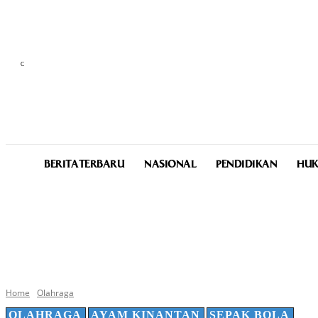
C
25
Medan
Sunday, August 9, 2026
BERITA TERBARU
NASIONAL
PENDIDIKAN
HUK
Home
Olahraga
OLAHRAGA
AYAM KINANTAN
SEPAK BOLA