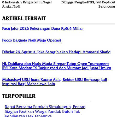
0 Indonesia v Kyrgizstan 1: Gagal
Ditinggal Pergi Jadi TKI, Istri Kepincut
Angkat Trofi
Berondong
ARTIKEL TERKAIT
Pacu Jalur 2026 Kekurangan Dana Rp5,4 Miliar
Pecco Bagnaia Naik Meja Operasi
Dihelat 29 Agustus, Jeka Saragih akan Hadapi Ammarul Shafiq
Hj. Dahliana dan Haris Muda Siregar Tutup Open Tournament
IPSI Kota Medan: TS Tanjungsari dan Mumtaz jadi Juara Umum
Mahasiswi USU Juara Karate Asia, Rektor USU Berharap Jadi
Inspirasi Bagi Mahasiswa Lain
TERPOPULER
Rapat Bersama Pemkab Simalungun, Penrad
Siagian Pastikan Warga Pondok Buluh Tak
Kehilangan Hak Tanahnya