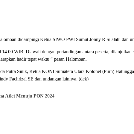
t Halomoan didampingi Ketua SIWO PWI Sumut Jonny R Silalahi dan uns
 14.00 WIB. Diawali dengan pertandingan antara peserta, dilanjutkan 
harapkan hadir tepat waktu,” pesan Halomoan.
a Putra Sinik, Ketua KONI Sumatera Utara Kolonel (Purn) Hatunggal
 Fachrizal SE dan undangan lainnya. (dek)
rma Atlet Menuju PON 2024