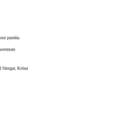
ur panitia.
seremoni
 Siregar, Ketua