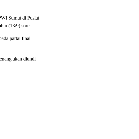
WI Sumut di Puslat
btu (13/9) sore.
da partai final
menang akan diundi