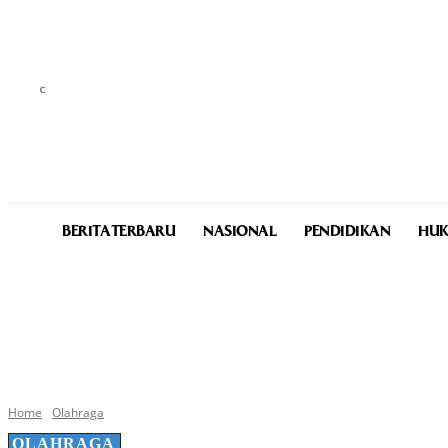
C
25.5
Medan
Friday, August 7, 2026
BERITA TERBARU
NASIONAL
PENDIDIKAN
HUK
Home
Olahraga
OLAHRAGA