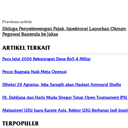
Previous article
Diduga Penyelewengan Pajak, Ispektorat Laporkan Oknum
Pegawai Bapenda ke Jaksa
ARTIKEL TERKAIT
Pacu Jalur 2026 Kekurangan Dana Rp5,4 Miliar
Pecco Bagnaia Naik Meja Operasi
Dihelat 29 Agustus, Jeka Saragih akan Hadapi Ammarul Shafiq
Hj. Dahliana dan Haris Muda Siregar Tutup Open Tournament IPS
Mahasiswi USU Juara Karate Asia, Rektor USU Berharap Jadi Insp
TERPOPULER