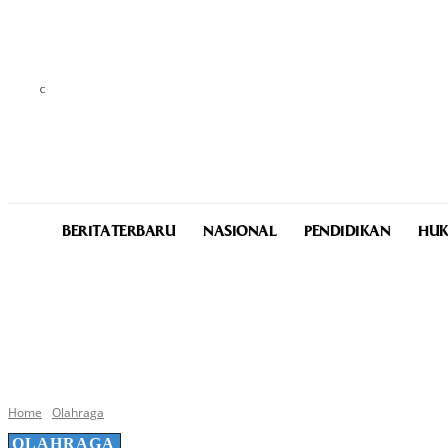
C
32.2
Medan
Friday, August 7, 2026
BERITA TERBARU
NASIONAL
PENDIDIKAN
HUK
Home
Olahraga
OLAHRAGA