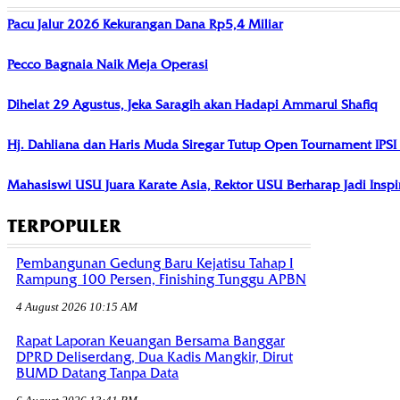
Pacu Jalur 2026 Kekurangan Dana Rp5,4 Miliar
Pecco Bagnaia Naik Meja Operasi
Dihelat 29 Agustus, Jeka Saragih akan Hadapi Ammarul Shafiq
Hj. Dahliana dan Haris Muda Siregar Tutup Open Tournament IPS
Mahasiswi USU Juara Karate Asia, Rektor USU Berharap Jadi Insp
TERPOPULER
Pembangunan Gedung Baru Kejatisu Tahap I
Rampung 100 Persen, Finishing Tunggu APBN
4 August 2026 10:15 AM
Rapat Laporan Keuangan Bersama Banggar
DPRD Deliserdang, Dua Kadis Mangkir, Dirut
BUMD Datang Tanpa Data