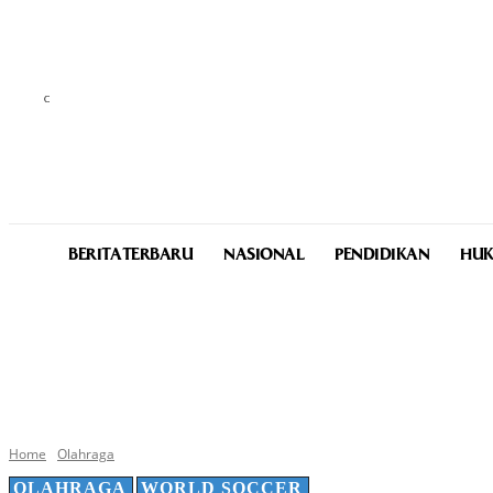
C
29.9
Medan
Friday, August 7, 2026
BERITA TERBARU
NASIONAL
PENDIDIKAN
HUK
Home
Olahraga
OLAHRAGA
WORLD SOCCER