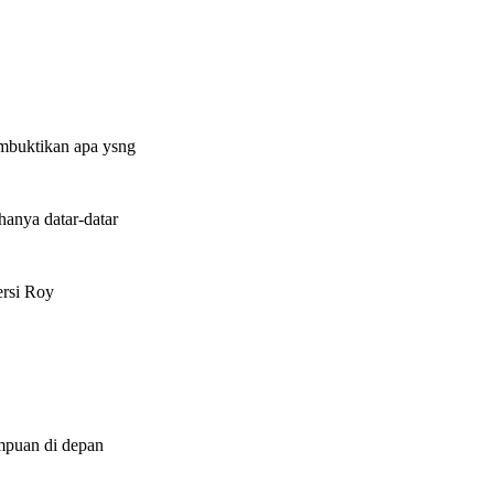
embuktikan apa ysng
anya datar-datar
ersi Roy
umpuan di depan