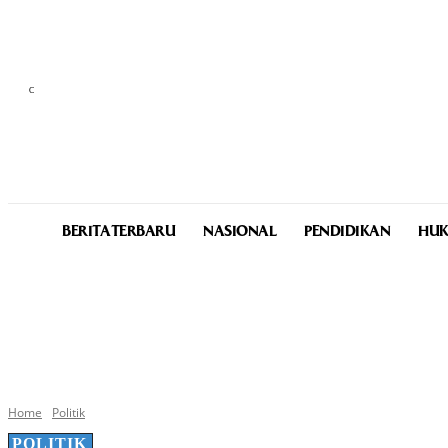
C
26
Medan
Saturday, August 8, 2026
BERITA TERBARU
NASIONAL
PENDIDIKAN
HUK
Home
Politik
POLITIK