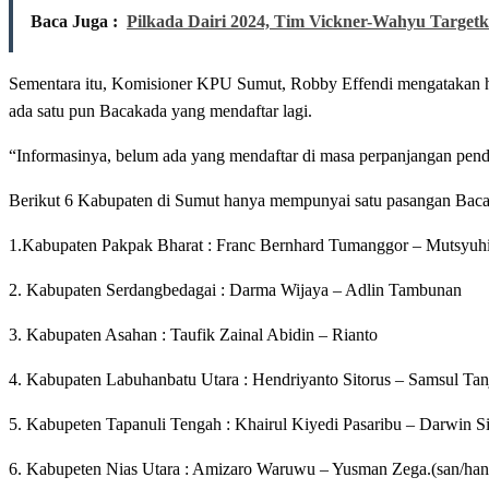
Baca Juga :
Pilkada Dairi 2024, Tim Vickner-Wahyu Target
Sementara itu, Komisioner KPU Sumut, Robby Effendi mengatakan hi
ada satu pun Bacakada yang mendaftar lagi.
“Informasinya, belum ada yang mendaftar di masa perpanjangan penda
Berikut 6 Kabupaten di Sumut hanya mempunyai satu pasangan Baca
1.Kabupaten Pakpak Bharat : Franc Bernhard Tumanggor – Mutsyuhi
2. Kabupaten Serdangbedagai : Darma Wijaya – Adlin Tambunan
3. Kabupaten Asahan : Taufik Zainal Abidin – Rianto
4. Kabupaten Labuhanbatu Utara : Hendriyanto Sitorus – Samsul Ta
5. Kabupeten Tapanuli Tengah : Khairul Kiyedi Pasaribu – Darwin S
6. Kabupeten Nias Utara : Amizaro Waruwu – Yusman Zega.(san/han