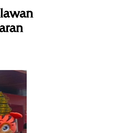
elawan
aran