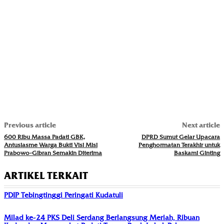
Previous article
Next article
600 Ribu Massa Padati GBK,
DPRD Sumut Gelar Upacara
Antusiasme Warga Bukti Visi Misi
Penghormatan Terakhir untuk
Prabowo-Gibran Semakin Diterima
Baskami Ginting
ARTIKEL TERKAIT
PDIP Tebingtinggi Peringati Kudatuli
Milad ke-24 PKS Deli Serdang Berlangsung Meriah, Ribuan