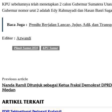
KPU sebelumnya telah menetapkan 2 calon Gubernur Sumatera Utara
Gubernur nomor urut 2 adalah Edy Rahmayadi dan Hasan Basri Sagal
Baca Juga :
Pemilu Berjalan Lancar, Jujur, Adil, dan Trans
Editor :
Azwandi
Pilgub Sumut 2024
KPU Sumut
Previous article
Nanda Ramli Ditunjuk sebagai Ketua Fraksi Demokrat DPRD
Medan
ARTIKEL TERKAIT
PDIP Tebingtinggi Peringati Kudatuli