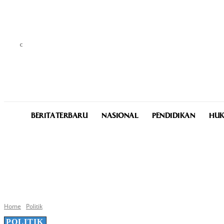
C
29.9
Medan
Friday, August 7, 2026
BERITA TERBARU
NASIONAL
PENDIDIKAN
HUK
Home
Politik
POLITIK