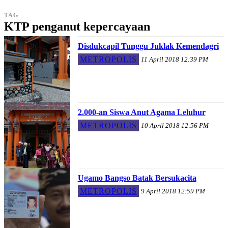
TAG
KTP penganut kepercayaan
Disdukcapil Tunggu Juklak Kemendagri
METROPOLIS
11 April 2018 12:39 PM
2.000-an Siswa Anut Agama Leluhur
METROPOLIS
10 April 2018 12:56 PM
Ugamo Bangso Batak Bersukacita
METROPOLIS
9 April 2018 12:59 PM