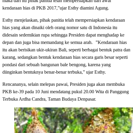
maka dari itu pihak panitia telah mempersiapkan dari awal
kendaraan hias di PKB 2017,”ujar Esthy diamini Agung.
Esthy menjelaskan, pihak panitia telah mempersiapkan kendaraan
hias yang akan dinaiki oleh orang nomor satu di Indonesia itu
didesain sedemikian rupa sehingga Presiden dapat menghadap ke
depan dan juga bisa memandang ke semua arah. ”Kendaraan hias
itu akan berisikan ukir-ukiran Bali, seperti berbagai bentuk patra dan
karang, sedangkan bentuk kendaraan hias secara garis besar seperti
pondasi dari sebuah bangunan bale bengong, karena yang
diinginkan bentuknya benar-benar terbuka,” ujar Esthy.
Rencananya, selain melepas pawai, Presiden juga akan membuka
PKB ke-39 pada 10 Juni mendatang pukul 20.00 Wita di Panggung
Terbuka Ardha Candra, Taman Budaya Denpasar.