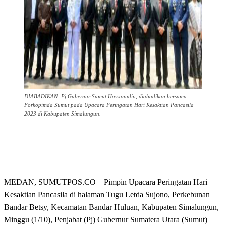
DIABADIKAN: Pj Gubernur Sumut Hassanudin, diabadikan bersama
Forkopimda Sumut pada Upacara Peringatan Hari Kesaktian Pancasila
2023 di Kabupaten Simalungun.
MEDAN, SUMUTPOS.CO – Pimpin Upacara Peringatan Hari
Kesaktian Pancasila di halaman Tugu Letda Sujono, Perkebunan
Bandar Betsy, Kecamatan Bandar Huluan, Kabupaten Simalungun,
Minggu (1/10), Penjabat (Pj) Gubernur Sumatera Utara (Sumut)