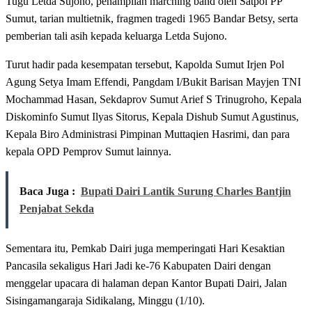
Tugu Letda Sujono, penampilan marching band oleh Satpol PP
Sumut, tarian multietnik, fragmen tragedi 1965 Bandar Betsy, serta
pemberian tali asih kepada keluarga Letda Sujono.
Turut hadir pada kesempatan tersebut, Kapolda Sumut Irjen Pol
Agung Setya Imam Effendi, Pangdam I/Bukit Barisan Mayjen TNI
Mochammad Hasan, Sekdaprov Sumut Arief S Trinugroho, Kepala
Diskominfo Sumut Ilyas Sitorus, Kepala Dishub Sumut Agustinus,
Kepala Biro Administrasi Pimpinan Muttaqien Hasrimi, dan para
kepala OPD Pemprov Sumut lainnya.
Baca Juga :
Bupati Dairi Lantik Surung Charles Bantjin
Penjabat Sekda
Sementara itu, Pemkab Dairi juga memperingati Hari Kesaktian
Pancasila sekaligus Hari Jadi ke-76 Kabupaten Dairi dengan
menggelar upacara di halaman depan Kantor Bupati Dairi, Jalan
Sisingamangaraja Sidikalang, Minggu (1/10).