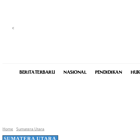
C
25.7
Medan
Thursday, August 6, 2026
BERITA TERBARU
NASIONAL
PENDIDIKAN
HUK
Home
Sumatera Utara
SUMATERA UTARA