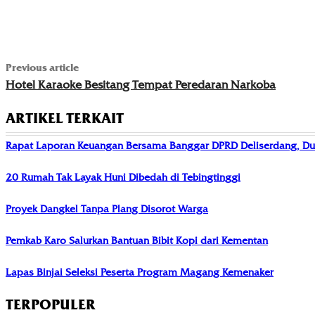
Previous article
Hotel Karaoke Besitang Tempat Peredaran Narkoba
ARTIKEL TERKAIT
Rapat Laporan Keuangan Bersama Banggar DPRD Deliserdang, Du
20 Rumah Tak Layak Huni Dibedah di Tebingtinggi
Proyek Dangkel Tanpa Plang Disorot Warga
Pemkab Karo Salurkan Bantuan Bibit Kopi dari Kementan
Lapas Binjai Seleksi Peserta Program Magang Kemenaker
TERPOPULER