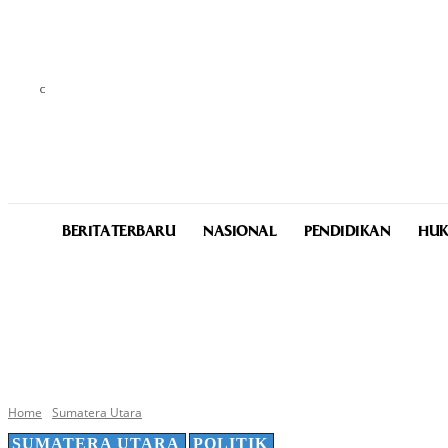
C
24.4
Medan
Friday, August 7, 2026
BERITA TERBARU
NASIONAL
PENDIDIKAN
HUK
Home
Sumatera Utara
SUMATERA UTARA
POLITIK