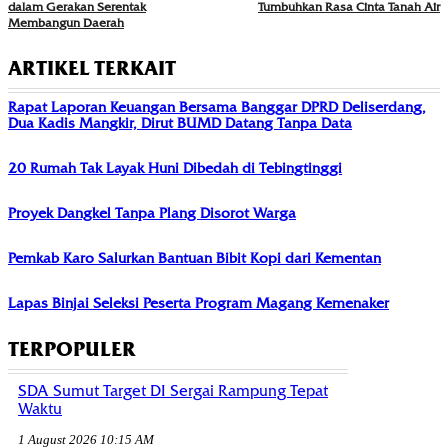
dalam Gerakan Serentak
Tumbuhkan Rasa Cinta Tanah Air
Membangun Daerah
ARTIKEL TERKAIT
Rapat Laporan Keuangan Bersama Banggar DPRD Deliserdang,
Dua Kadis Mangkir, Dirut BUMD Datang Tanpa Data
20 Rumah Tak Layak Huni Dibedah di Tebingtinggi
Proyek Dangkel Tanpa Plang Disorot Warga
Pemkab Karo Salurkan Bantuan Bibit Kopi dari Kementan
Lapas Binjai Seleksi Peserta Program Magang Kemenaker
TERPOPULER
SDA Sumut Target DI Sergai Rampung Tepat
Waktu
1 August 2026 10:15 AM