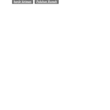
banjir kiriman
Puluhan Rumah