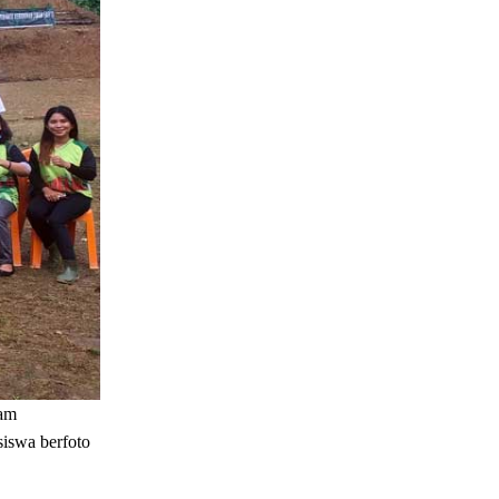
am
iswa berfoto