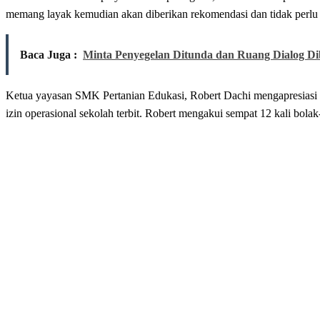
memang layak kemudian akan diberikan rekomendasi dan tidak perlu ke 
Baca Juga :
Minta Penyegelan Ditunda dan Ruang Dialog D
Ketua yayasan SMK Pertanian Edukasi, Robert Dachi mengapresiasi 
izin operasional sekolah terbit. Robert mengakui sempat 12 kali bola