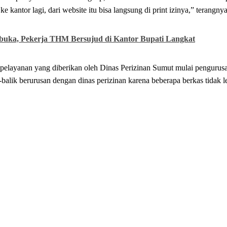
kantor lagi, dari website itu bisa langsung di print izinya,” terangnya
ibuka, Pekerja THM Bersujud di Kantor Bupati Langkat
pelayanan yang diberikan oleh Dinas Perizinan Sumut mulai pengurus
k-balik berurusan dengan dinas perizinan karena beberapa berkas tidak 