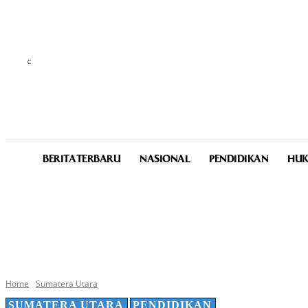
C
24.2
Medan
Saturday, August 8, 2026
BERITA TERBARU
NASIONAL
PENDIDIKAN
HUK
Home
Sumatera Utara
SUMATERA UTARA
PENDIDIKAN