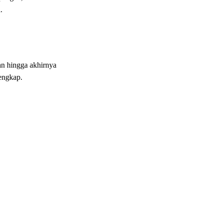
.
an hingga akhirnya
lengkap.