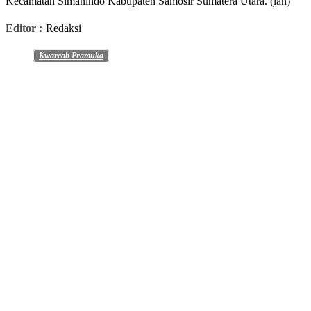
Kecamatan Simanindo Kabupaten Samosir Sumatera Utara. (ian)
Editor :
Redaksi
Kwarcab Pramuka