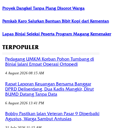
Proyek Dangkel Tanpa Plang Disorot Warga
Pemkab Karo Salurkan Bantuan Bibit Kopi dari Kementan
Lapas Binjai Seleksi Peserta Program Magang Kemenaker
TERPOPULER
Pedagang UMKM Korban Pohon Tumbang di
Binjai Jalani Empat Operasi Ortopedi
4 August 2026 08:15 AM
Rapat Laporan Keuangan Bersama Banggar
DPRD Deliserdang, Dua Kadis Mangkir, Dirut
BUMD Datang Tanpa Data
6 August 2026 13:41 PM
Bobby Pastikan Jalan Veteran Pasar 9 Diperbaiki
Agustus, Warga Sambut Antusias
31 July 2026 11:15 AM