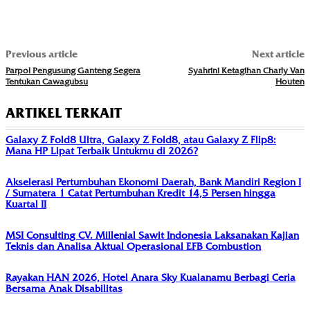
Previous article
Next article
Parpol Pengusung Ganteng Segera
Syahrini Ketagihan Charly Van
Tentukan Cawagubsu
Houten
ARTIKEL TERKAIT
Galaxy Z Fold8 Ultra, Galaxy Z Fold8, atau Galaxy Z Flip8:
Mana HP Lipat Terbaik Untukmu di 2026?
Akselerasi Pertumbuhan Ekonomi Daerah, Bank Mandiri Region I
/ Sumatera 1 Catat Pertumbuhan Kredit 14,5 Persen hingga
Kuartal II
MSI Consulting CV. Millenial Sawit Indonesia Laksanakan Kajian
Teknis dan Analisa Aktual Operasional EFB Combustion
Rayakan HAN 2026, Hotel Anara Sky Kualanamu Berbagi Ceria
Bersama Anak Disabilitas