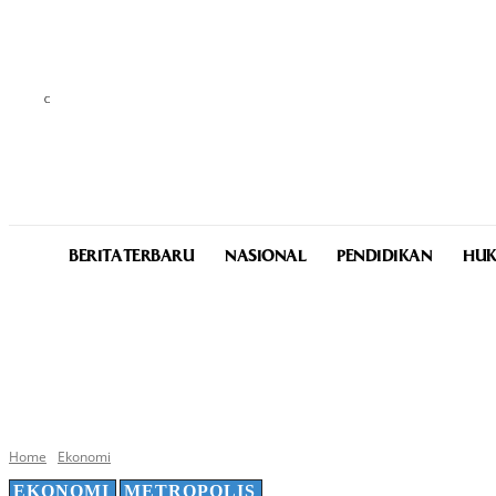
C
25.7
Medan
Thursday, August 6, 2026
BERITA TERBARU
NASIONAL
PENDIDIKAN
HUK
Home
Ekonomi
EKONOMI
METROPOLIS