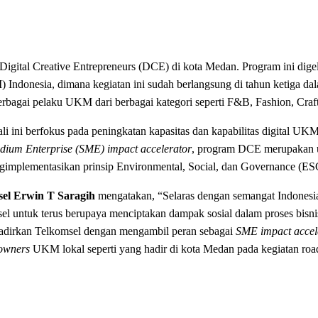
igital Creative Entrepreneurs (DCE) di kota Medan. Program ini dig
) Indonesia, dimana kegiatan ini sudah berlangsung di tahun ketiga da
berbagai pelaku UKM dari berbagai kategori seperti F&B, Fashion, Craf
i ini berfokus pada peningkatan kapasitas dan kapabilitas digital UK
dium Enterprise (SME) impact accelerator
, program DCE merupakan 
ngimplementasikan prinsip Environmental, Social, dan Governance (ES
el Erwin T Saragih
mengatakan, “Selaras dengan semangat Indonesi
l untuk terus berupaya menciptakan dampak sosial dalam proses bisni
adirkan Telkomsel dengan mengambil peran sebagai
SME impact accel
owners
UKM lokal seperti yang hadir di kota Medan pada kegiatan roa