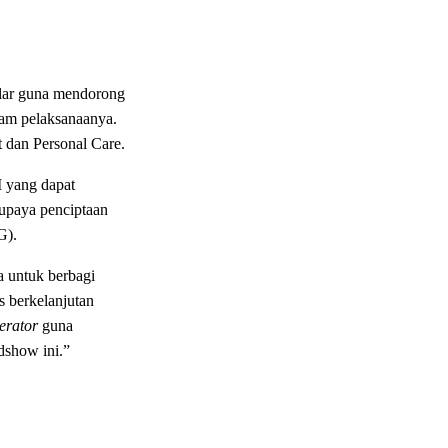
elar guna mendorong
lam pelaksanaanya.
t dan Personal Care.
M yang dapat
upaya penciptaan
G).
a untuk berbagi
s berkelanjutan
erator
guna
dshow ini.”