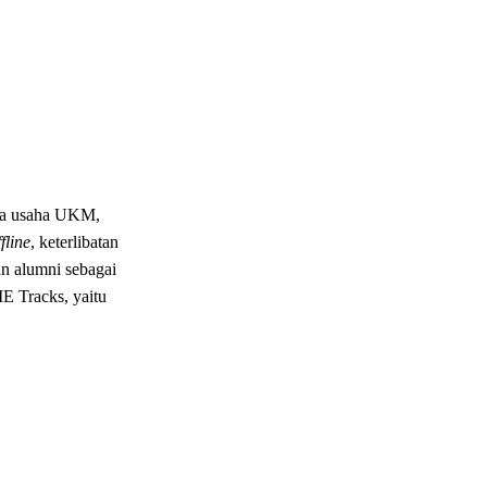
ala usaha UKM,
ffline
, keterlibatan
n alumni sebagai
E Tracks, yaitu