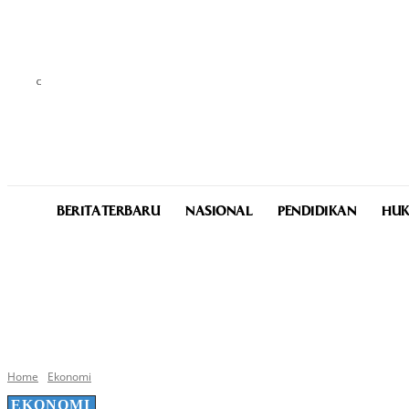
C
23.1
Medan
Friday, August 7, 2026
BERITA TERBARU
NASIONAL
PENDIDIKAN
HUK
Home
Ekonomi
EKONOMI