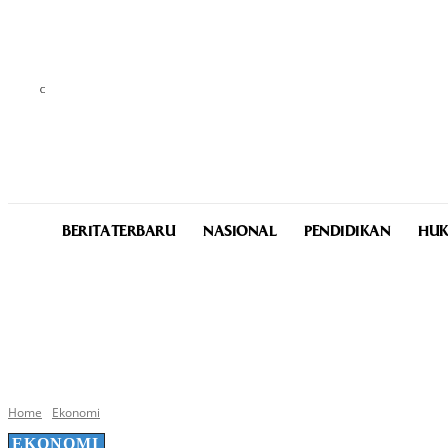
C
23.9
Medan
Sunday, August 9, 2026
BERITA TERBARU
NASIONAL
PENDIDIKAN
HUK
Home
Ekonomi
EKONOMI