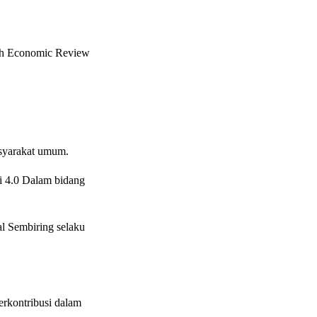
lah Economic Review
asyarakat umum.
i 4.0 Dalam bidang
l Sembiring selaku
erkontribusi dalam