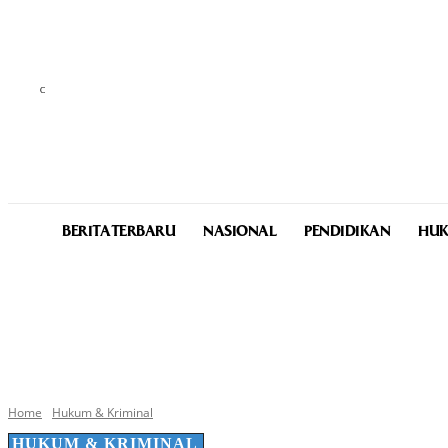
C
24.2
Medan
Saturday, August 8, 2026
BERITA TERBARU
NASIONAL
PENDIDIKAN
HUK
Home
Hukum & Kriminal
HUKUM & KRIMINAL