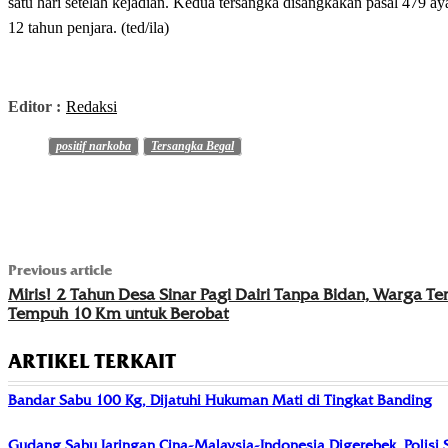
satu hari setelah kejadian. Kedua tersangka disangkakan pasal 47
12 tahun penjara. (ted/ila)
Editor :
Redaksi
positif narkoba
Tersangka Begal
Previous article
Miris! 2 Tahun Desa Sinar Pagi Dairi Tanpa Bidan, Warga Te
Tempuh 10 Km untuk Berobat
ARTIKEL TERKAIT
Bandar Sabu 100 Kg, Dijatuhi Hukuman Mati di Tingkat Banding
Gudang Sabu Jaringan Cina-Malaysia-Indonesia Digerebek, Polisi