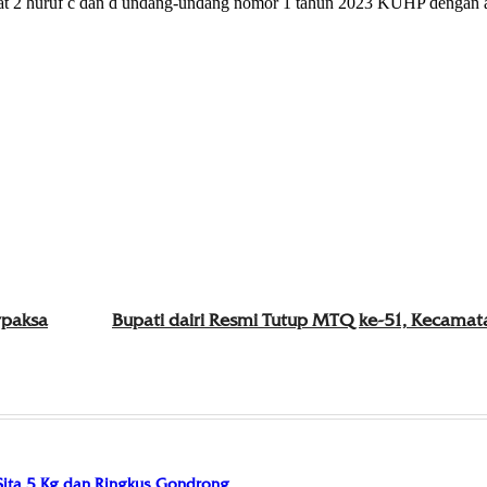
9 ayat 2 huruf c dan d undang-undang nomor 1 tahun 2023 KUHP denga
rpaksa
Bupati dairi Resmi Tutup MTQ ke-51, Kecamata
 Sita 5 Kg dan Ringkus Gondrong