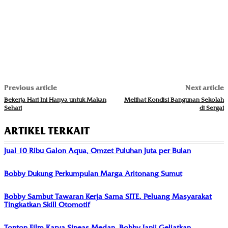
Previous article
Next article
Bekerja Hari Ini Hanya untuk Makan
Melihat Kondisi Bangunan Sekolah
Sehari
di Sergai
ARTIKEL TERKAIT
Jual 10 Ribu Galon Aqua, Omzet Puluhan Juta per Bulan
Bobby Dukung Perkumpulan Marga Aritonang Sumut
Bobby Sambut Tawaran Kerja Sama SITE. Peluang Masyarakat
Tingkatkan Skill Otomotif
Tonton Film Karya Sineas Medan, Bobby Janji Geliatkan