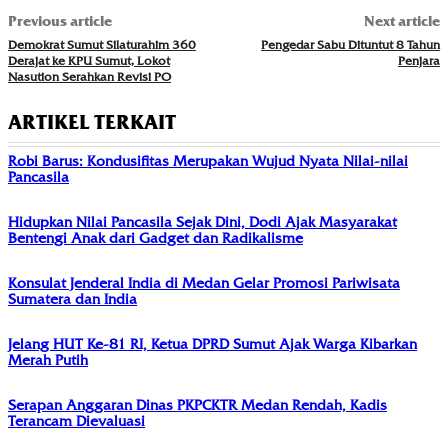
Previous article
Next article
Demokrat Sumut Silaturahim 360
Pengedar Sabu Dituntut 8 Tahun
Derajat ke KPU Sumut, Lokot
Penjara
Nasution Serahkan Revisi PO
ARTIKEL TERKAIT
Robi Barus: Kondusifitas Merupakan Wujud Nyata Nilai-nilai
Pancasila
Hidupkan Nilai Pancasila Sejak Dini, Dodi Ajak Masyarakat
Bentengi Anak dari Gadget dan Radikalisme
Konsulat Jenderal India di Medan Gelar Promosi Pariwisata
Sumatera dan India
Jelang HUT Ke-81 RI, Ketua DPRD Sumut Ajak Warga Kibarkan
Merah Putih
Serapan Anggaran Dinas PKPCKTR Medan Rendah, Kadis
Terancam Dievaluasi