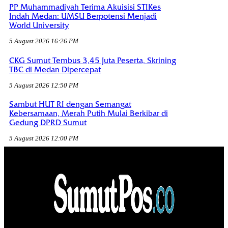
PP Muhammadiyah Terima Akuisisi STIKes
Indah Medan: UMSU Berpotensi Menjadi
World University
5 August 2026 16:26 PM
CKG Sumut Tembus 3,45 Juta Peserta, Skrining
TBC di Medan Dipercepat
5 August 2026 12:50 PM
Sambut HUT RI dengan Semangat
Kebersamaan, Merah Putih Mulai Berkibar di
Gedung DPRD Sumut
5 August 2026 12:00 PM