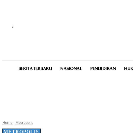
C
32.2
Medan
Sunday, August 9, 2026
BERITA TERBARU
NASIONAL
PENDIDIKAN
HUK
Home
Metropolis
METROPOLIS