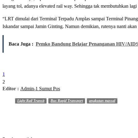
layang tol, adanya elevated rail way. Sehingga tak membutuhkan lagi
“LRT dimulai dari Terminal Terpadu Amplas sampai Terminal Pinang 
Iskandar sampai Jamin Ginting. Namun demikian, rutenya nanti akan 
Baca Juga :
Pemko Bandung Belajar Penanganan HIV/AID
1
2
Editor :
Admin-1 Sumut Pos
Light Rail Transit
Bus Rapid Transport
angkutan massal